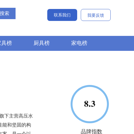
联系我们
我要反馈
家具榜
厨具榜
家电榜
 旗下主营高压水
性能和坚固的构
品牌指数
方案，是一个以