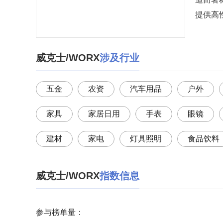
提供高
威克士/WORX
涉及行业
五金
农资
汽车用品
户外
家具
家居日用
手表
眼镜
建材
家电
灯具照明
食品饮料
威克士/WORX
指数信息
参与榜单量：