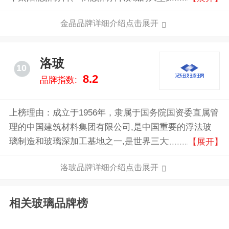
国家高新技术企业，中国新材料基地骨干企业。金晶集
金晶品牌详细介绍点击展开
团在产品品质上，追求功能和美感的有机融合，环保和
安全的自然衔接，性能和品貌的和谐统一，时尚和实用
的完美结合。
洛玻
10
8.2
品牌指数:
上榜理由：成立于1956年，隶属于国务院国资委直属管
理的中国建筑材料集团有限公司,是中国重要的浮法玻
璃制造和玻璃深加工基地之一,是世界三大浮法玻璃工
【展开】
艺之一“洛阳浮法玻璃工艺”诞生地,是国家首批大型试点
洛玻品牌详细介绍点击展开
企业之一。经过50余年的建设和发展,已成为集科研开
发、生产经营、进出口贸易等为一体的大型企业集团。
相关玻璃品牌榜