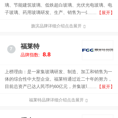
璃、节能建筑玻璃、低铁超白玻璃、光伏光电玻璃、电
子玻璃、药用玻璃研发、生产、销售为一体的创新型国
【展开】
家高新技术企业。大力引进国内外技术研发专家团队，
旗滨品牌详细介绍点击展开
引进国际先进设备，不断优化工艺流程，创新玻璃技
术，迅速发展成为国内大型的玻璃全产业集团之一。
福莱特
7
8.8
品牌指数:
上榜理由：是一家集玻璃研发、制造、加工和销售为一
体的综合性中大型企业。福莱特通过近二十年的努力，
目前总资产已达人民币约60亿元，并集玻璃研发、制造
【展开】
和深加工于一体的大型玻璃企业集团。福莱特的主要产
福莱特品牌详细介绍点击展开
品涉及太阳能光伏玻璃、优质浮法玻璃、工程玻璃、家
居玻璃四大领域，以及太阳能光伏电站的建设和石英岩
矿开采，形成了比较完整的产业链。