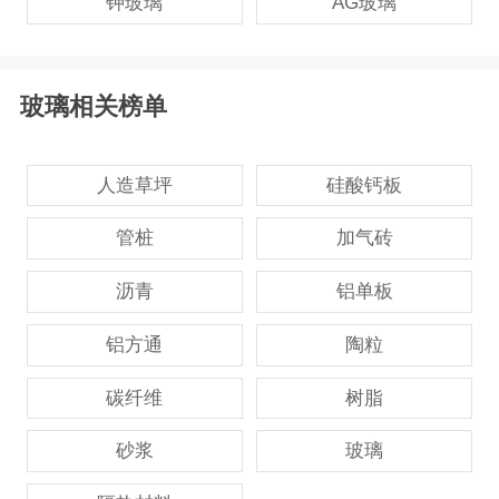
钾玻璃
AG玻璃
玻璃相关榜单
人造草坪
硅酸钙板
管桩
加气砖
沥青
铝单板
铝方通
陶粒
碳纤维
树脂
砂浆
玻璃