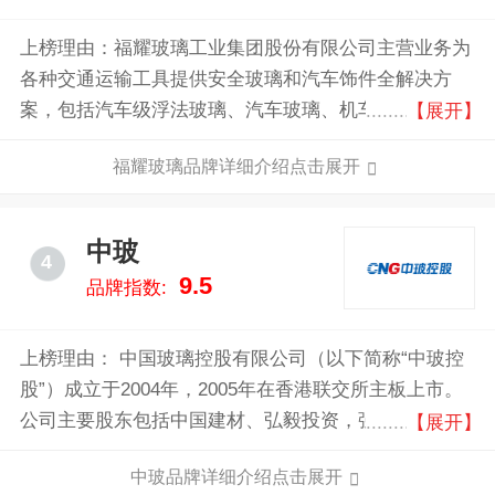
上榜理由：福耀玻璃工业集团股份有限公司主营业务为
各种交通运输工具提供安全玻璃和汽车饰件全解决方
案，包括汽车级浮法玻璃、汽车玻璃、机车玻璃、行李
【展开】
架、车窗饰件相关的设计、生产、销售及服务。公司的
福耀玻璃品牌详细介绍点击展开
产品标志“FY”商标是中国汽车玻璃行业迄今为止唯一
的“中国名牌”和“中国驰名商标”。
中玻
4
9.5
品牌指数:
上榜理由： 中国玻璃控股有限公司（以下简称“中玻控
股”）成立于2004年，2005年在香港联交所主板上市。
公司主要股东包括中国建材、弘毅投资，强大的股东背
【展开】
景是公司稳健发展的坚强后盾。中玻控股现拥有十大生
中玻品牌详细介绍点击展开
产基地和一个研发中心，员工4000多人。中玻控股现拥