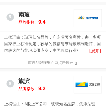
有浮法玻璃生产线15条，日熔化量达8000吨；另外，还
拥有光伏压延玻璃生产线及其配套深加工线、离线低辐
南玻
5
射镀膜玻璃生产线。辖下生产基地位于或靠近主要消费
9.4
品牌指数:
中心，或邻近能源、资源产地，享有独特的市场竞争优
势与非凡竞争力的成本优势。
上榜理由：玻璃知名品牌，广东省著名商标，参与多项
国家行业标准制定，较早的低辐射节能玻璃制造商，国
内较大的节能玻璃供应商，中国玻璃行业和太阳能行业
【展开】
最具竞争力和影响力的大型企业集团。南玻集团已拥有
南玻品牌详细介绍点击展开
节能玻璃、电子玻璃及显示器件、太阳能光伏三条完整
的产业链，五大生产基地遍布国内经济最活跃的华东长
三角、华南珠三角、西南成渝地区、华北京津冀地区以
旗滨
6
及华中湖北地区。南玻同时拥有全国性和国际化的运营
9.2
品牌指数:
网络，产品广受国内外客户赞誉。中国南玻集团正让全
世界体验南玻技术，享受品质生活。
上榜理由：A股上市公司，玻璃知名品牌，集浮法玻