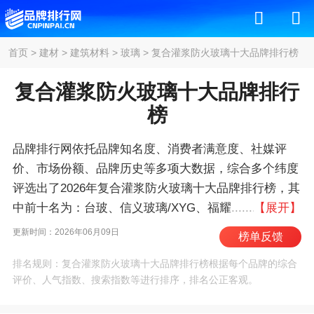
首页
>
建材
>
建筑材料
>
玻璃
>
复合灌浆防火玻璃十大品牌排行榜
复合灌浆防火玻璃十大品牌排行
榜
品牌排行网依托品牌知名度、消费者满意度、社媒评
价、市场份额、品牌历史等多项大数据，综合多个纬度
评选出了2026年复合灌浆防火玻璃十大品牌排行榜，其
中前十名为：台玻、信义玻璃/XYG、福耀玻璃、中
【展开】
玻/CNG、南玻/SG、旗滨、福莱特/FGG、耀皮、金
更新时间：2026年06月09日
榜单反馈
晶/G-CRYSTAL、洛玻/CLFG 。我们致力于用最真实的
排名规则：复合灌浆防火玻璃十大品牌排行榜根据每个品牌的综合
数据告诉您复合灌浆防火玻璃什么牌子好，供您参考。
评价、人气指数、搜索指数等进行排序，排名公正客观。