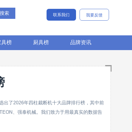
联系我们
我要反馈
家具榜
厨具榜
品牌资讯
榜
出了2026年四柱裁断机十大品牌排行榜，其中前
TEON、强泰机械。我们致力于用最真实的数据告