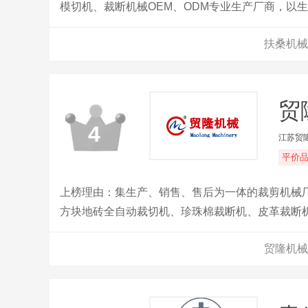
模切机、裁断机械OEM、ODM专业生产厂商，以
也全面承接自动流水线成套机器的非标设计。
扶桑机械
贸
4
江苏贸
平价
上榜理由：集生产、销售、售后为一体的裁剪机械
方块地砖全自动裁切机、珍珠棉裁断机、皮革裁断
是我国裁断行业高科技研发生产及出口创汇企业。
贸隆机械
江苏省创新型企业。