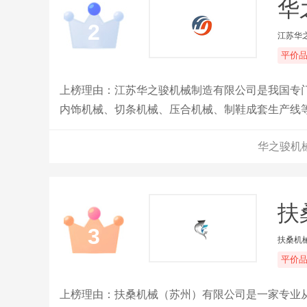
华
2
江苏华
平价
上榜理由：江苏华之骏机械制造有限公司是我国专
内饰机械、切条机械、压合机械、制鞋成套生产线
业、江苏省民营科技企业、“重合同、守信用”等多
华之骏机
扶
3
扶桑机
平价
上榜理由：扶桑机械（苏州）有限公司是一家专业