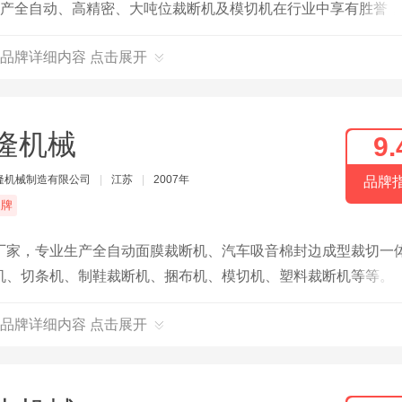
生产全自动、高精密、大吨位裁断机及模切机在行业中享有胜誉
品牌详细内容 点击展开
隆机械
9.
隆机械制造有限公司
|
江苏
|
2007年
品牌
品牌
厂家，专业生产全自动面膜裁断机、汽车吸音棉封边成型裁切一
机、切条机、制鞋裁断机、捆布机、模切机、塑料裁断机等等。
公司先后被评为中国轻工业机械协会理事单位、江苏省高新技术
品牌详细内容 点击展开