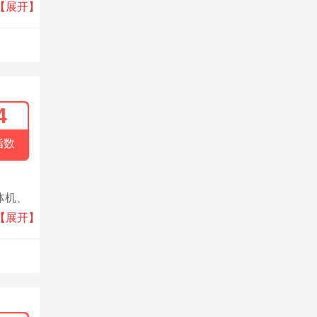
，公司
【展开】
4
指数
体机、
同时也
【展开】
企业、