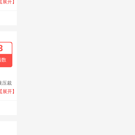
统供
【展开】
3
指数
液压裁
移动龙
【展开】