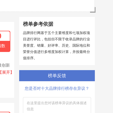
榜单参考依据
品牌排行网基于五个主要维度和七项加权项
0
目进行评比，包括但不限于收录品牌的行业
美誉度、销量、好评率、历史、国际地位和
指数
荣誉分值进行多维度加权计算，并按最终分
值排序。
技创新
体系，
【展开】
榜单反馈
您是否对十大品牌排行榜存在异议？