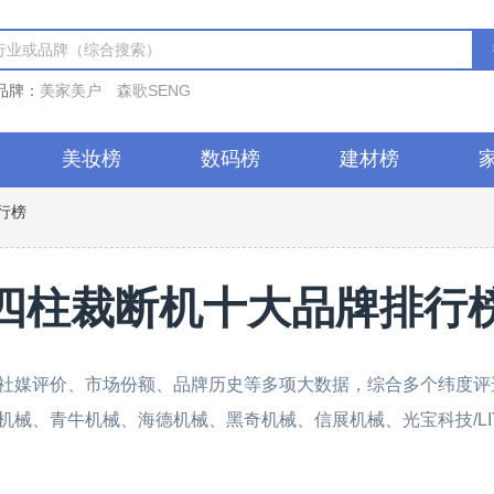
品牌：
美家美户
森歌SENG
美妆榜
数码榜
建材榜
行榜
四柱裁断机十大品牌排行
社媒评价、市场份额、品牌历史等多项大数据，综合多个纬度评选
械、青牛机械、海德机械、黑奇机械、信展机械、光宝科技/LI