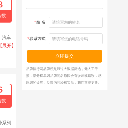
8
指数
*
姓 名
、汽车
*
联系方式
会员企
【展开】
立即提交
品牌排行网品牌榜是通过大数据筛选，无人工干
预，部分榜单因品牌同名原因会有误差或错误，感
谢您的提醒，反馈内容经核实后，我们立即更改。
6
指数
种系列