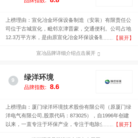
8.8
品牌指数:
脱硝超洁净排放工程总承包；环保装备运维服务；滤袋
滤料的研发、设计、制造。
上榜理由：宣化冶金环保设备制造（安装）有限责任公
司位于古城宣化，毗邻京津晋蒙，交通便利。公司占地
12.3万平方米，是由原宣化冶金环保设备制造厂改制成
【展开】
立。是原冶金部的定点生产各类环保除尘设备厂家，是
宣冶品牌详细介绍点击展开
原机械委确定的骨干企业，中国环境保护产品认证单
位，中国环境保护产业协会理事单位和三A信用等级单
位。河北省环保产业十强之首、副会长单位，河北省设
绿洋环境
9
备制造九强之一。公司先后通过了高新技术企业认证、
8.6
品牌指数:
质量管理、职业健康安全管理、环境管理体系认证，并
具有一类、第二类压力容器特种设备制造许可证书。是
国内生产、制造、安装大气污染治理设备历史早、能力
上榜理由：厦门绿洋环境技术股份有限公司（原厦门绿
强、技术力量雄厚的公司之一。公司多次荣获中国环境
洋电气有限公司,股票代码：873025），自1996年创建
保护产业协会和河北省环境保护产业协会骨干企业称
以来，一直专注于环保产业，专注于电除尘领域的自主
【展开】
号、行业排头兵企业、省明星企业、市百强企业、市
创新研究与新产品创新开发，国家级高新技术企业。拥