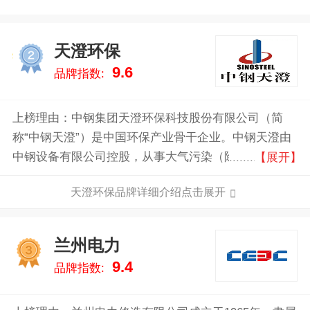
天澄环保
2
9.6
品牌指数:
上榜理由：中钢集团天澄环保科技股份有限公司（简
称“中钢天澄”）是中国环保产业骨干企业。中钢天澄由
中钢设备有限公司控股，从事大气污染（除尘、脱硫、
【展开】
脱硝、VOCs）治理、工业固废、土壤修复、有机废弃
天澄环保品牌详细介绍点击展开
物资源化利用等环保技术研发、装备制造、工程设计与
咨询、环保设施运营、工程总承包等业务。中钢天澄拥
有钢铁行业全流程多污染物环保节能综合治理技术，工
兰州电力
3
业炉窑烟气协同净化与高效脱除、高效袋式除尘（预荷
9.4
品牌指数:
电袋式除尘）、石化催化裂化烟气净化技术，脱硫脱硝
核心技术，智能化烟气多污染物协同治理技术，高炉煤