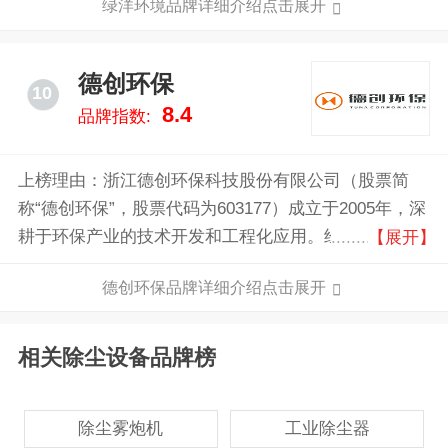
绿洋环境品牌详细介绍点击展开
(区)文明单位等荣誉称号。公司现有员工389人，其中
有住建部颁发的环境工程（大气污染防治工程）专项乙
技术人员43人。公司下设营销、技术、生产、管理等四
级，建筑机电安装工程叁级资质，生产安全许可证，拥
个系统和三个生产制作分厂和一个安装分公司。
有CQC颁发的ISO9001全面质量体系认证证书。
德创环保
10
8.4
品牌指数:
上榜理由：浙江德创环保科技股份有限公司（股票简
称“德创环保”，股票代码为603177）成立于2005年，深
耕于环保产业的技术开发和工程化应用。经过十余年的
【展开】
稳步发展，公司已成为一家集烟气治理、废水处理、固
德创环保品牌详细介绍点击展开
废处理等多个业务板块的大型节能环保综合性企业，是
国内一流的环保产业链整体解决方案供应商，产品技术
全面达到国际先进水平。2017年2月，公司在上海证券
相关除尘设备品牌榜
交易所主板正式挂牌上市，标志着德创环保开启了全新
的发展篇章。
除尘雾炮机
工业除尘器