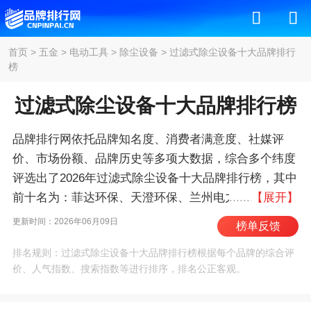
首页
>
五金
>
电动工具
>
除尘设备
>
过滤式除尘设备十大品牌排行
榜
过滤式除尘设备十大品牌排行榜
品牌排行网依托品牌知名度、消费者满意度、社媒评
价、市场份额、品牌历史等多项大数据，综合多个纬度
评选出了2026年过滤式除尘设备十大品牌排行榜，其中
前十名为：菲达环保、天澄环保、兰州电力/ceec、天
【展开】
洁/tengy、龙净环保、利达环保、洁华控股、宣冶、绿
更新时间：2026年06月09日
榜单反馈
洋环境、德创环保 。我们致力于用最真实的数据告诉
排名规则：过滤式除尘设备十大品牌排行榜根据每个品牌的综合评
您过滤式除尘设备什么牌子好，供您参考。
价、人气指数、搜索指数等进行排序，排名公正客观。