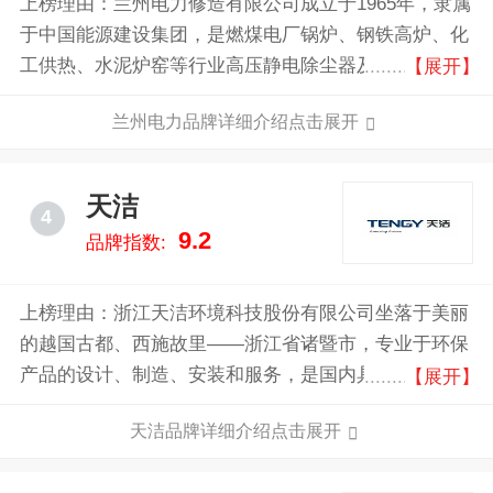
气、转炉煤气、铁合金煤气干法净化技术，VOCs有机
上榜理由：兰州电力修造有限公司成立于1965年，隶属
废气治理技术等。
于中国能源建设集团，是燃煤电厂锅炉、钢铁高炉、化
工供热、水泥炉窑等行业高压静电除尘器及干输灰系统
【展开】
的专业设计、制造、安装、调试测试企业，国家工程机
兰州电力品牌详细介绍点击展开
械类大型二类企业，国家二级企业。
天洁
4
9.2
品牌指数:
上榜理由：浙江天洁环境科技股份有限公司坐落于美丽
的越国古都、西施故里——浙江省诸暨市，专业于环保
产品的设计、制造、安装和服务，是国内具规模和实力
【展开】
的各类除尘器、脱硫设备及浓相流态化仓式泵气力输送
天洁品牌详细介绍点击展开
系统专业化生产厂家之一。