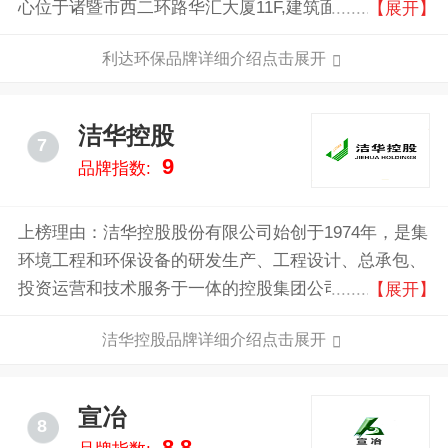
心位于诸暨市西二环路华汇大厦11F,建筑面积1100余平
【展开】
方米,公司现拥有固定资产壹亿元,总占地面积56000平方
利达环保品牌详细介绍点击展开
米,厂房建筑面积32000多平方米。现有员工200余人,其
中工程技术人员30余人;公司致力于机电一体化专业大
气污染治理设备、移动仓储等环保产品的综合研发、生
洁华控股
7
产、销售、及工程安装服务。主要产品包括电除尘器、
9
品牌指数:
布袋除尘器、电袋复合除尘器、湿式除尘器、气力输送
设备、烟气脱硫设备、钢结构、移动仓储柜、微机控制
高压硅整流设备与电控系统。能在新项目的环保设备选
上榜理由：洁华控股股份有限公司始创于1974年，是集
型设计以及对老设备的扩容、改造等方面,按照国家环
环境工程和环保设备的研发生产、工程设计、总承包、
保要求及场地情况为企业量身订做出合理、最有效的配
投资运营和技术服务于一体的控股集团公司，中国环境
【展开】
备方案及设备。
保护产业骨干企业，国家高新技术企业，全国文明单
洁华控股品牌详细介绍点击展开
位。洁华控股于2015年6月3日在新三板挂牌，股票代
码：832537。集团总部坐落在浙江省海宁市，拥有海宁
洁华、江西洁华、浙江锐捷三个制造基地。主要从事高
宣冶
8
效袋式除尘装备研发、设计、制造；烟气除尘、脱硫、