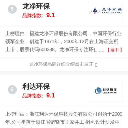
龙净环保
5
9.1
品牌指数:
上榜理由：福建龙净环保股份有限公司，中国环保行业
领军企业，创建于1971年，2000年12月在上海证交所
上市，股票代码600388。龙净环保专注环保领域研发及
【展开】
应用50年，致力于为全球客户提供生态环境综合治理系
龙净环保品牌详细介绍点击展开
统解决方案，业务涵盖大气污染治理、水污染治理、固
危废处置、生态修复及保护等，产品及工程业绩遍布全
国34 个省、市、自治区，并出口欧洲、亚洲、非洲、
利达环保
6
南美洲等四十多个国家和地区。现位列“中国大气污染
9.1
品牌指数:
治理服务企业20强”首位、中国环境企业50强第8位。
上榜理由：浙江利达环保科技股份有限公司创始于2000
年,公司坐落于浙江省诸暨市王家井工业区,设计研发中