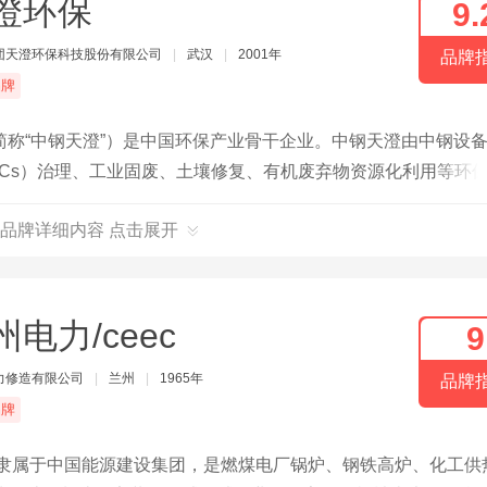
澄环保
9.
团天澄环保科技股份有限公司
|
武汉
|
2001年
品牌
品牌
称“中钢天澄”）是中国环保产业骨干企业。中钢天澄由中钢设
Cs）治理、工业固废、土壤修复、有机废弃物资源化利用等环
、工程总承包等业务。中钢天澄拥有钢铁行业全流程多污染物环
品牌详细内容 点击展开
、高效袋式除尘（预荷电袋式除尘）、石化催化裂化烟气净化技
，高炉煤气、转炉煤气、铁合金煤气干法净化技术，VOCs有
州电力/ceec
9
力修造有限公司
|
兰州
|
1965年
品牌
品牌
，隶属于中国能源建设集团，是燃煤电厂锅炉、钢铁高炉、化工供