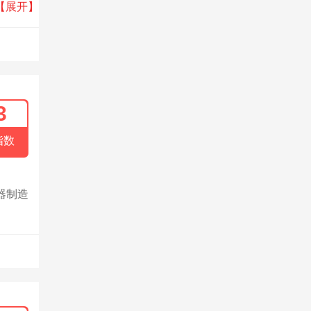
化基
【展开】
3
指数
器制造