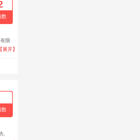
2
指数
备有限
保技术
【展开】
保节能
术，脱
机废气
指数
热、