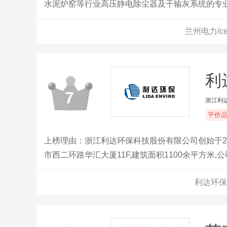
水泥炉窑等行业高压静电除尘器及干输灰系统的专
国家二级企业。
兰州电力/c
利
7
浙江利
平价
上榜理由：浙江利达环保科技股份有限公司创始于2
市西二环路华汇大厦11F,建筑面积1100余平方米,
32000多平方米。现有员工200余人,其中工程技
利达环保
环保产品的综合研发、生产、销售、及工程安装服
器、气力输送设备、烟气脱硫设备、钢结构、移动
选型设计以及对老设备的扩容、改造等方面,按照
设备。