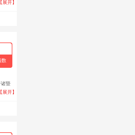
企业，
【展开】
指数
于诸暨
积
【展开】
仓储等
式除尘
保设备
案及