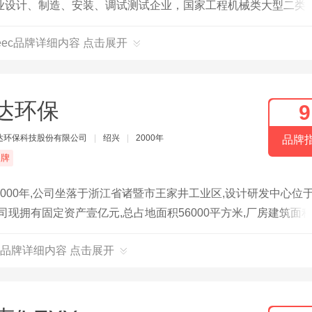
业设计、制造、安装、调试测试企业，国家工程机械类大型二类
eec品牌详细内容 点击展开
达环保
9
达环保科技股份有限公司
|
绍兴
|
2000年
品牌
品牌
000年,公司坐落于浙江省诸暨市王家井工业区,设计研发中心位
公司现拥有固定资产壹亿元,总占地面积56000平方米,厂房建筑面
术人员30余人;公司致力于机电一体化专业大气污染治理设备、移动
品牌详细内容 点击展开
务。主要产品包括电除尘器、布袋除尘器、电袋复合除尘器、湿
仓储柜、微机控制高压硅整流设备与电控系统。能在新项目的环
国家环保要求及场地情况为企业量身订做出合理、最有效的配备方