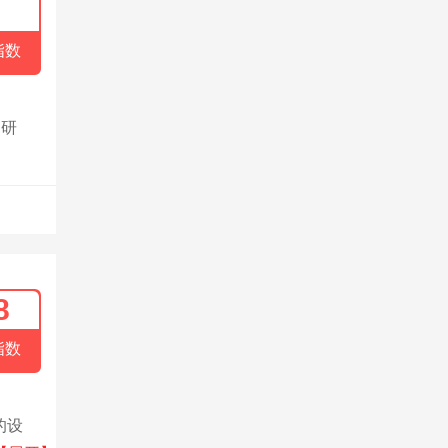
指数
的研
8
指数
的设