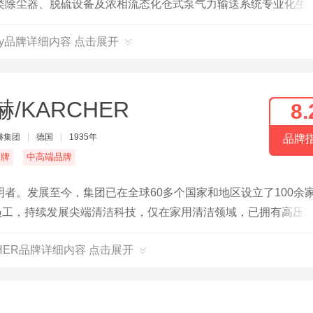
类除尘器、脱硫设备及浓相流态化仓式泵气力输送系统专业化生
ngy品牌详细内容 点击展开
赫/KARCHER
8.
赫集团
|
德国
|
1935年
品牌
名牌
中高端品牌
者。发展至今，集团已在全球60多个国家和地区设立了100余
多名员工，持续发展尖端清洁科技，仅在家用清洁领域，已拥有高压
为了个性化清洁方案的代名词。
CHER品牌详细内容 点击展开