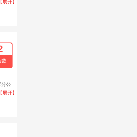
产厂家
【展开】
2
指数
家分公
清洗
【展开】