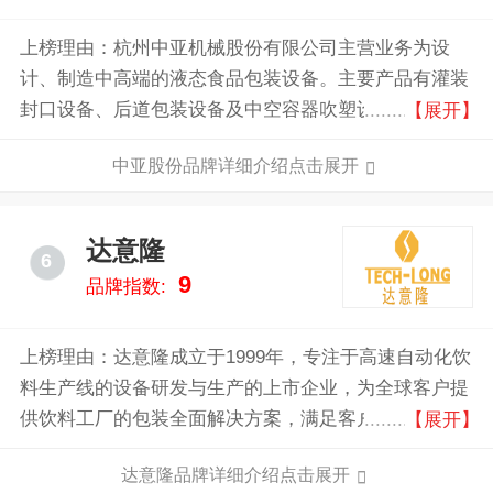
上榜理由：杭州中亚机械股份有限公司主营业务为设
计、制造中高端的液态食品包装设备。主要产品有灌装
封口设备、后道包装设备及中空容器吹塑设备。公司先
【展开】
后被授予“科技创新领军企业”、“中国轻工机械协会第六
中亚股份品牌详细介绍点击展开
届理事会副理事长”的荣誉称号。公司部分设备已经达
到或者接近国际同行业企业的技术水平，并已逐步具备
与国际主导企业竞争的实力。凭借良好的性价比优势，
达意隆
6
在国内市场实现进口替代。
9
品牌指数:
上榜理由：达意隆成立于1999年，专注于高速自动化饮
料生产线的设备研发与生产的上市企业，为全球客户提
供饮料工厂的包装全面解决方案，满足客户产品研发、
【展开】
采购、制造、包装、仓储、物流、分销、消费的全价值
达意隆品牌详细介绍点击展开
链各个环节服务需求。