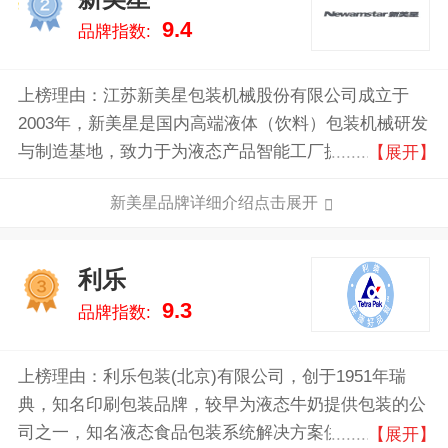
2
9.4
品牌指数:
上榜理由：江苏新美星包装机械股份有限公司成立于
2003年，新美星是国内高端液体（饮料）包装机械研发
与制造基地，致力于为液态产品智能工厂提供产存一体
【展开】
化整体解决方案的总集成总承包服务。新美星专注于饮
新美星品牌详细介绍点击展开
料、乳品、酒类、调味品和日化品五大领域，为全球用
户提供水处理、前调配、吹瓶、灌装、二次包装、搬运
机器人、智能立体仓库等成套智能装备及全面解决方
利乐
3
案。
9.3
品牌指数:
上榜理由：利乐包装(北京)有限公司，创于1951年瑞
典，知名印刷包装品牌，较早为液态牛奶提供包装的公
司之一，知名液态食品包装系统解决方案供应商，全球
【展开】