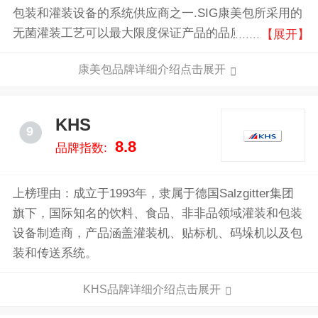
包装和灌装设备的系统供应商之一.SIG康美包所采用的
无菌灌装工艺可以最大限度保证产品的品质。为满足消
【展开】
费者能够便捷省力地获取包装内美味的需求，开发了特
康美包品牌详细介绍点击展开
殊的开启装置.便利性是风靡全球的消费趋势。对于食
品当然也不例外。消费者所期望的是便捷的日用产品和
包装。而SIG康美包就为消费者开发专门的开启装置。
KHS
9
8.8
品牌指数:
上榜理由：成立于1993年，隶属于德国Salzgitter集团
旗下，国际知名的饮料、食品、非非品领域灌装和包装
设备制造商，产品涵盖灌装机、贴标机、码垛机以及包
装和传送系统。
KHS品牌详细介绍点击展开