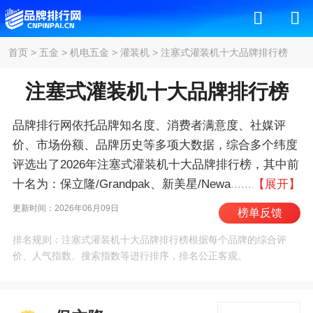
首页
>
五金
>
机电五金
>
灌装机
>
注塞式灌装机十大品牌排行榜
注塞式灌装机十大品牌排行榜
品牌排行网依托品牌知名度、消费者满意度、社媒评
价、市场份额、品牌历史等多项大数据，综合多个纬度
评选出了2026年注塞式灌装机十大品牌排行榜，其中前
十名为：保立隆/Grandpak、新美星/Newamstar、利
【展开】
乐/TetraPak、西得乐/Sidel、中亚股份、达意隆、克朗
更新时间：2026年06月09日
榜单反馈
斯/KRONES、康美包、KHS、永创智能/YOUNGSUN
排名规则：注塞式灌装机十大品牌排行榜根据每个品牌的综合评
。我们致力于用最真实的数据告诉您注塞式灌装机什么
价、人气指数、搜索指数等进行排序，排名公正客观。
牌子好，供您参考。