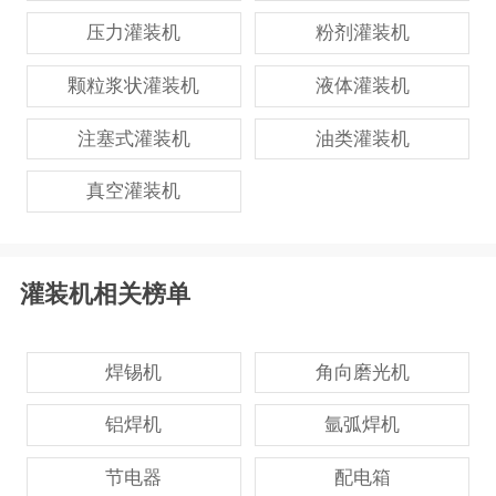
压力灌装机
粉剂灌装机
颗粒浆状灌装机
液体灌装机
注塞式灌装机
油类灌装机
真空灌装机
灌装机相关榜单
焊锡机
角向磨光机
铝焊机
氩弧焊机
节电器
配电箱