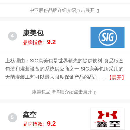
后被授予“科技创新领军企业”、“中国轻工机械协会第六
中亚股份品牌详细介绍点击展开
届理事会副理事长”的荣誉称号。公司部分设备已经达
到或者接近国际同行业企业的技术水平，并已逐步具备
与国际主导企业竞争的实力。凭借良好的性价比优势，
康美包
4
在国内市场实现进口替代。
9.2
品牌指数:
上榜理由：SIG康美包是世界领先的提供饮料,食品纸盒
包装和灌装设备的系统供应商之一.SIG康美包所采用的
无菌灌装工艺可以最大限度保证产品的品质。为满足消
【展开】
费者能够便捷省力地获取包装内美味的需求，开发了特
康美包品牌详细介绍点击展开
殊的开启装置.便利性是风靡全球的消费趋势。对于食
品当然也不例外。消费者所期望的是便捷的日用产品和
包装。而SIG康美包就为消费者开发专门的开启装置。
鑫空
5
9.2
品牌指数: