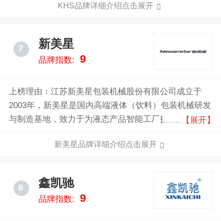
KHS品牌详细介绍点击展开
新美星
7
9
品牌指数:
上榜理由：江苏新美星包装机械股份有限公司成立于
2003年，新美星是国内高端液体（饮料）包装机械研发
与制造基地，致力于为液态产品智能工厂提供产存一体
【展开】
化整体解决方案的总集成总承包服务。新美星专注于饮
新美星品牌详细介绍点击展开
料、乳品、酒类、调味品和日化品五大领域，为全球用
户提供水处理、前调配、吹瓶、灌装、二次包装、搬运
机器人、智能立体仓库等成套智能装备及全面解决方
鑫凯驰
8
案。
9
品牌指数: