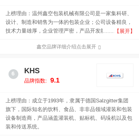
上榜理由：温州鑫空包装机械有限公司是一家集科研、
设计、制造和销售为一体的包装企业；公司设备精良，
技术力量雄厚，企业管理严密，产品开发能力强，生产
【展开】
效率高。公司生产的包装机械品种多，规格齐全，主要
鑫空品牌详细介绍点击展开
产品均已通过欧盟CE认证，并能承接各种特殊规格需
求的产品设计和制造。公司大力推广现代企业制度建
设，秉承诚信、务实、积极、创新的经营理念，公司以
KHS
6
精良的产品质量、实惠的价格、完善的服务体系赢得了
9.1
品牌指数:
广大用户的赞誉，产品出口欧洲、美洲、东南亚、中东
等100多个国家地区，并在国内形成了完善的销售和服
务网络。
上榜理由：成立于1993年，隶属于德国Salzgitter集团
旗下，国际知名的饮料、食品、非非品领域灌装和包装
设备制造商，产品涵盖灌装机、贴标机、码垛机以及包
装和传送系统。