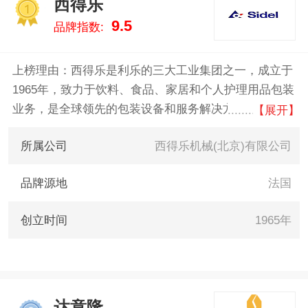
西得乐
1
9.5
品牌指数:
上榜理由：西得乐是利乐的三大工业集团之一，成立于
1965年，致力于饮料、食品、家居和个人护理用品包装
业务，是全球领先的包装设备和服务解决方案供应商。
【展开】
在吹瓶、灌装、贴标、物料搬运、生产线后端和生产线
所属公司
西得乐机械(北京)有限公司
工程解决方案领域拥有丰富行业经验和专业实力，专注
于通过先进系统和创新技术方案来打造未来工厂。
品牌源地
法国
创立时间
1965年
达意隆