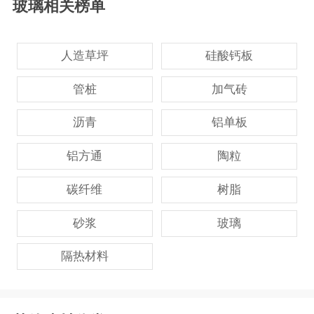
玻璃相关榜单
人造草坪
硅酸钙板
管桩
加气砖
沥青
铝单板
铝方通
陶粒
碳纤维
树脂
砂浆
玻璃
隔热材料