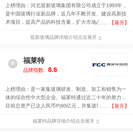
上榜理由：河北迎新玻璃集团有限公司成立于1993年，
是中国玻璃行业新品牌，近几年不断开发、建设高新技
术项目，提高产品的科技含量，扩大市场占有率和产品
【展开】
信誉度，树立了“迎新”品牌的知名度和良好形象。
迎新玻璃品牌详细介绍点击展开
福莱特
9
8.6
品牌指数:
上榜理由：是一家集玻璃研发、制造、加工和销售为一
体的综合性中大型企业。福莱特通过近二十年的努力，
目前总资产已达人民币约60亿元，并集玻璃研发、制造
【展开】
和深加工于一体的大型玻璃企业集团。福莱特的主要产
福莱特品牌详细介绍点击展开
品涉及太阳能光伏玻璃、优质浮法玻璃、工程玻璃、家
居玻璃四大领域，以及太阳能光伏电站的建设和石英岩