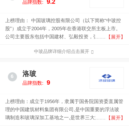
9.2
品牌指数:
网络，产品广受国内外客户赞誉。中国南玻集团正让全
世界体验南玻技术，享受品质生活。
上榜理由： 中国玻璃控股有限公司（以下简称“中玻控
股”）成立于2004年，2005年在香港联交所主板上市。
公司主要股东包括中国建材、弘毅投资，强大的股东背
【展开】
景是公司稳健发展的坚强后盾。中玻控股现拥有十大生
中玻品牌详细介绍点击展开
产基地和一个研发中心，员工4000多人。中玻控股现拥
有浮法玻璃生产线15条，日熔化量达8000吨；另外，还
拥有光伏压延玻璃生产线及其配套深加工线、离线低辐
洛玻
6
射镀膜玻璃生产线。辖下生产基地位于或靠近主要消费
9
品牌指数:
中心，或邻近能源、资源产地，享有独特的市场竞争优
势与非凡竞争力的成本优势。
上榜理由：成立于1956年，隶属于国务院国资委直属管
理的中国建筑材料集团有限公司,是中国重要的浮法玻
璃制造和玻璃深加工基地之一,是世界三大浮法玻璃工
【展开】
艺之一“洛阳浮法玻璃工艺”诞生地,是国家首批大型试点