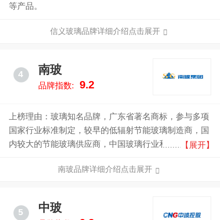
等产品。
信义玻璃品牌详细介绍点击展开
南玻
4
9.2
品牌指数:
上榜理由：玻璃知名品牌，广东省著名商标，参与多项
国家行业标准制定，较早的低辐射节能玻璃制造商，国
内较大的节能玻璃供应商，中国玻璃行业和太阳能行业
【展开】
最具竞争力和影响力的大型企业集团。南玻集团已拥有
南玻品牌详细介绍点击展开
节能玻璃、电子玻璃及显示器件、太阳能光伏三条完整
的产业链，五大生产基地遍布国内经济最活跃的华东长
三角、华南珠三角、西南成渝地区、华北京津冀地区以
中玻
5
及华中湖北地区。南玻同时拥有全国性和国际化的运营