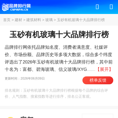
首页
>
建材
>
建筑材料
>
玻璃
>
玉砂有机玻璃十大品牌排行榜
玉砂有机玻璃十大品牌排行榜
品牌排行网依托品牌知名度、消费者满意度、社媒评
价、市场份额、品牌历史等多项大数据，综合多个纬度
评选出了2026年玉砂有机玻璃十大品牌排行榜，其中前
十名为：富都、碧海玻璃、信义玻璃/XYG、南玻/SG、
【展开】
中玻/CNG、洛玻/CLFG、台玻、迎新玻璃、福莱
更新时间：2026年06月09日
榜单反馈
特/FGG、耀华 。我们致力于用最真实的数据告诉您玉
排名规则：玉砂有机玻璃十大品牌排行榜根据每个品牌的综合评
砂有机玻璃什么牌子好，供您参考。
价、人气指数、搜索指数等进行排序，排名公正客观。